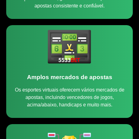
apostas consistente e confiável.
Amplos mercados de apostas
Os esportes virtuais oferecem vários mercados de
apostas, incluindo vencedores de jogos,
acima/abaixo, handicaps e muito mais.