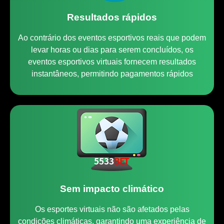
Resultados rápidos
Ao contrário dos eventos esportivos reais que podem
levar horas ou dias para serem concluídos, os
eventos esportivos virtuais fornecem resultados
instantâneos, permitindo pagamentos rápidos
Sem impacto climático
Os esportes virtuais não são afetados pelas
condições climáticas, garantindo uma experiência de