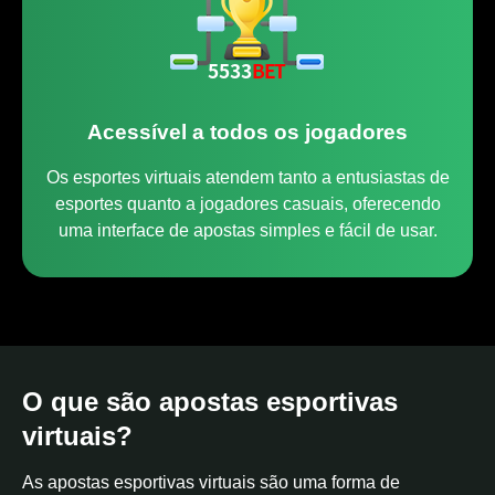
Acessível a todos os jogadores
Os esportes virtuais atendem tanto a entusiastas de
esportes quanto a jogadores casuais, oferecendo
uma interface de apostas simples e fácil de usar.
O que são apostas esportivas
virtuais?
As apostas esportivas virtuais são uma forma de