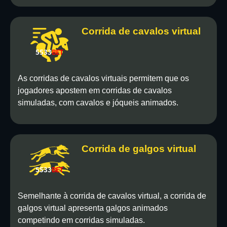
Corrida de cavalos virtual
As corridas de cavalos virtuais permitem que os
jogadores apostem em corridas de cavalos
simuladas, com cavalos e jóqueis animados.
Corrida de galgos virtual
Semelhante à corrida de cavalos virtual, a corrida de
galgos virtual apresenta galgos animados
competindo em corridas simuladas.