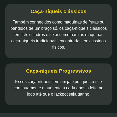
Caça-níqueis clássicos
Também conhecidos como máquinas de frutas ou
bandidos de um braço só, os caça-níqueis clássicos
têm três cilindros e se assemelham às máquinas
caça-níqueis tradicionais encontradas em cassinos
físicos.
Caça-níqueis Progressivos
Esses caça-níqueis têm um jackpot que cresce
continuamente e aumenta a cada aposta feita no
jogo até que o jackpot seja ganho.