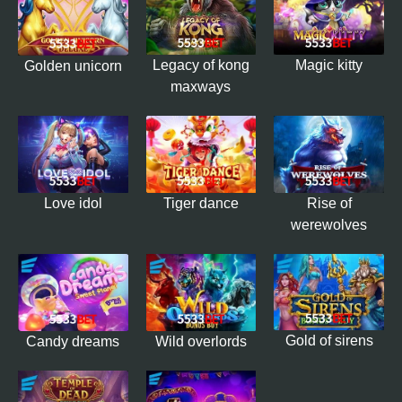
Legacy of kong
Magic kitty
Golden unicorn
maxways
Tiger dance
Love idol
Rise of
werewolves
Gold of sirens
Wild overlords
Candy dreams