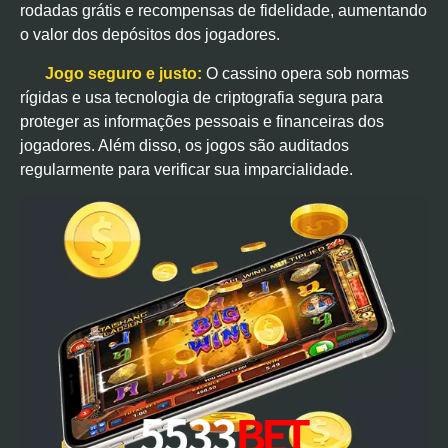
rodadas grátis e recompensas de fidelidade, aumentando
o valor dos depósitos dos jogadores.
Jogo seguro e justo:
O cassino opera sob normas
rígidas e usa tecnologia de criptografia segura para
proteger as informações pessoais e financeiras dos
jogadores. Além disso, os jogos são auditados
regularmente para verificar sua imparcialidade.