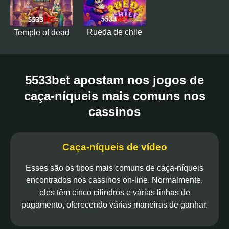
Rueda de chile
Temple of dead
5533bet apostam nos jogos de
caça-níqueis mais comuns nos
cassinos
Caça-níqueis de vídeo
Esses são os tipos mais comuns de caça-níqueis
encontrados nos cassinos on-line. Normalmente,
eles têm cinco cilindros e várias linhas de
pagamento, oferecendo várias maneiras de ganhar.