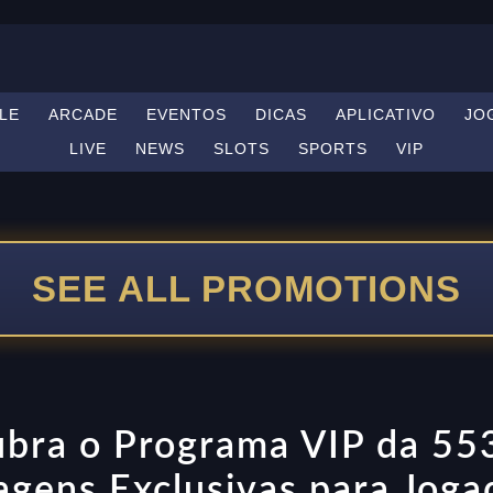
LE
ARCADE
EVENTOS
DICAS
APLICATIVO
JO
LIVE
NEWS
SLOTS
SPORTS
VIP
SEE ALL PROMOTIONS
bra o Programa VIP da 55
agens Exclusivas para Joga