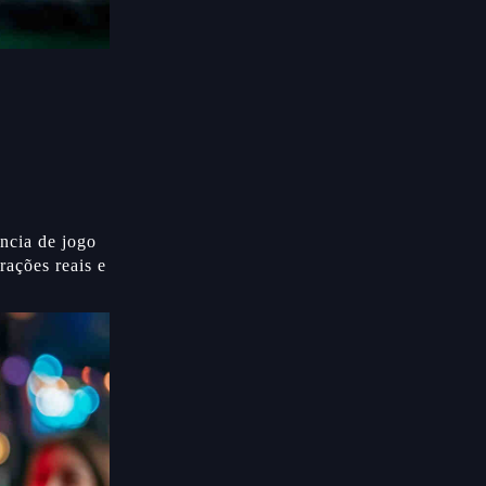
ncia de jogo
rações reais e