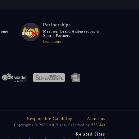
Partnerships
 some
Meet our Brand Ambassadors &
Sports Partners
Learnt more
Responsible Gambling
About us
Copyrights © 2026 All Rights Reserved by
5533bet
Related Sites