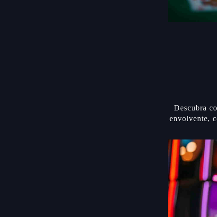
Descubra co
envolvente, c