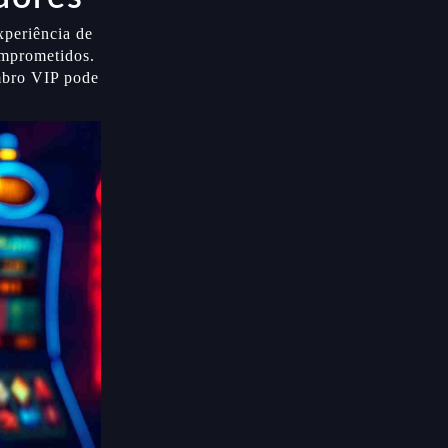
xperiência de
omprometidos.
mbro VIP pode