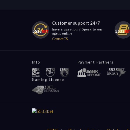
Customer support 24/7
have a question ? Speak to our
agent online
Contact CS
Info
Payment Partners
Gaming License