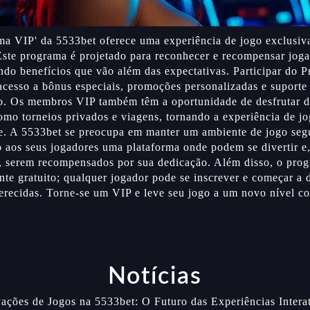
ma VIP' da 5533bet oferece uma experiência de jogo exclusiva
ste programa é projetado para reconhecer e recompensar jogad
ndo benefícios que vão além das expectativas. Participar do 
 acesso a bônus especiais, promoções personalizadas e suporte 
rio. Os membros VIP também têm a oportunidade de desfrutar d
omo torneios privados e viagens, tornando a experiência de j
. A 5533bet se preocupa em manter um ambiente de jogo segu
 aos seus jogadores uma plataforma onde podem se divertir 
 serem recompensados por sua dedicação. Além disso, o pro
te gratuito; qualquer jogador pode se inscrever e começar a d
erecidas. Torne-se um VIP e leve seu jogo a um novo nível c
Notícias
ações de Jogos na 5533bet: O Futuro das Experiências Intera