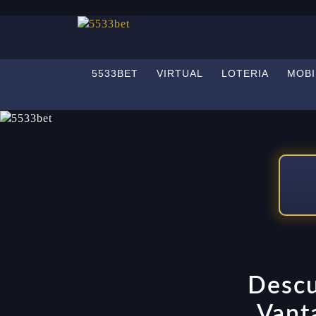
5533BET
VIRTUAL
LOTERIA
MOBI
Descu
Vant