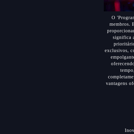
O 'Progra
membros. E
proporciona
significa
prioritá
exclusivos, c
empolgante
oferecendo
tempo,
completamen
vantagens of
Inov