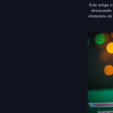
Este artigo 
destacando 
elementos de