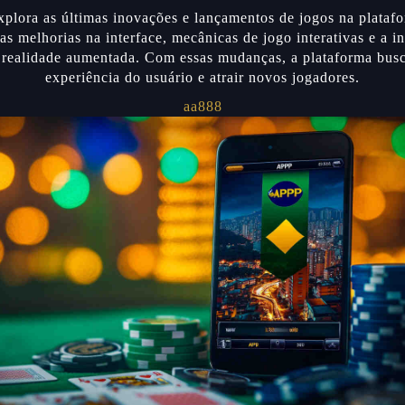
explora as últimas inovações e lançamentos de jogos na plataf
as melhorias na interface, mecânicas de jogo interativas e a i
 realidade aumentada. Com essas mudanças, a plataforma busc
experiência do usuário e atrair novos jogadores.
aa888