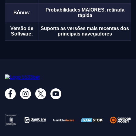
Probabilidades MAIORES, retirada
Bônus:
rápida
Versão de
Suporta as versões mais recentes dos
Software:
principais navegadores