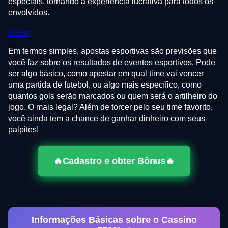
especiais, tornando a experiência lucrativa para todos os
envolvidos.
81Bet
Em termos simples, apostas esportivas são previsões que
você faz sobre os resultados de eventos esportivos. Pode
ser algo básico, como apostar em qual time vai vencer
uma partida de futebol, ou algo mais específico, como
quantos gols serão marcados ou quem será o artilheiro do
jogo. O mais legal? Além de torcer pelo seu time favorito,
você ainda tem a chance de ganhar dinheiro com seus
palpites!
🔥Cadastro e obter Bônus🔥
Informações Básicas sobre o Cassino